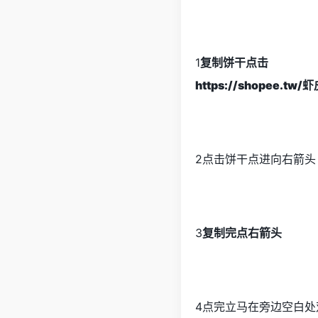
1
复制饼干点击
https://shopee.tw
2点击饼干点进向右箭头
3
复制完点右箭头
4点完立马在旁边空白处