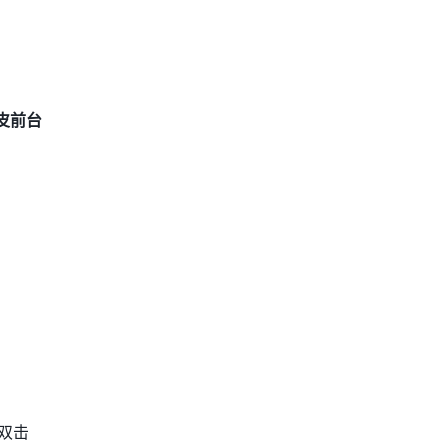
/虾皮前台
双击