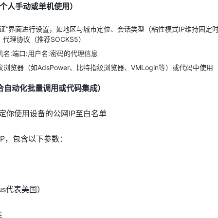
合个人手动或单机使用）
认证”界面进行设置，如地区与城市定位、会话类型（粘性模式IP维持固定
、代理协议（推荐SOCKS5）
名:端口:用户名:密码的代理信息
浏览器（如AdsPower、比特指纹浏览器、VMLogin等）或代码中使用
适合自动化批量调用或代码集成）
绑定你使用设备的公网IP至白名单
IP，包含以下参数：
如us代表美国）
性