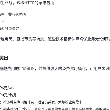
生命线。辣椒HTTP的承诺包括：
行时间99.99%
以下
峰期性能稳定
跨境电商、直播带货等场景，这些技术指标保障确保业务无论何时
突出
无隐藏费用的定价策略，并提供强大的免费试用福利，让用户零风
5元/GB
9元/个/月
宽：按多种带宽规格计费，适合高并发、大规模业务需求
：
起点价53元/个/天
，适合对IP资源需求较高但并发连接要求不高的用户