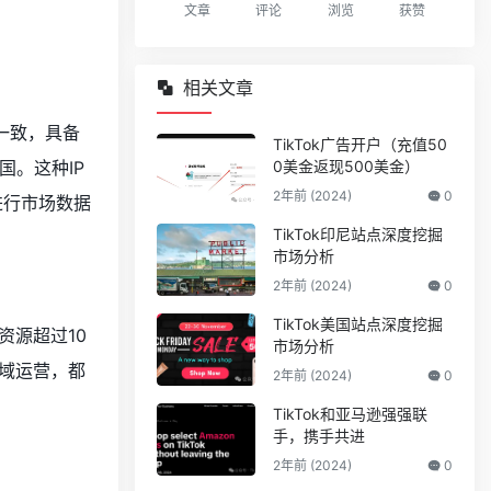
文章
评论
浏览
获赞
相关文章
一致，具备
TikTok广告开户（充值50
国。这种IP
0美金返现500美金）
2年前 (2024)
0
进行市场数据
TikTok印尼站点深度挖掘
市场分析
2年前 (2024)
0
TikTok美国站点深度挖掘
资源超过10
市场分析
域运营，都
2年前 (2024)
0
TikTok和亚马逊强强联
手，携手共进
2年前 (2024)
0