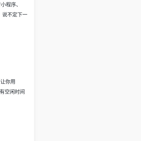
音小程序、
，说不定下一
如让你用
们有空闲时间