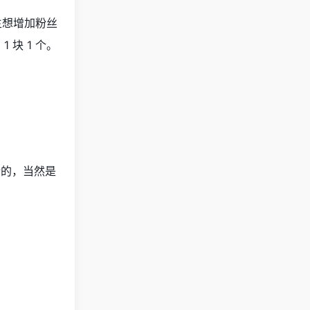
主想增加粉丝
 块 1 个。
请的，当然是