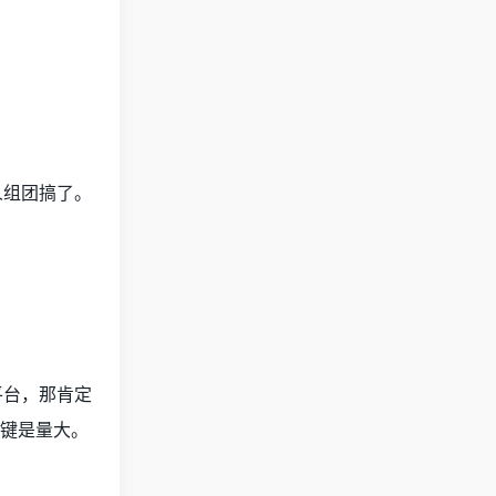
人组团搞了。
平台，那肯定
关键是量大。