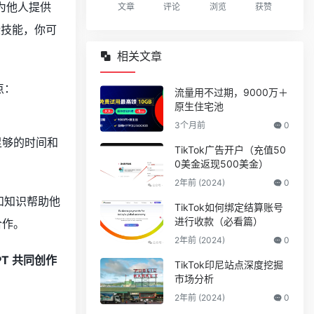
者为他人提供
文章
评论
浏览
获赞
些技能，你可
相关文章
点：
流量用不过期，9000万＋
原生住宅池
3个月前
0
足够的时间和
TikTok广告开户（充值50
0美金返现500美金）
2年前 (2024)
0
和知识帮助他
TikTok如何绑定结算账号
进行收款（必看篇）
合作。
2年前 (2024)
0
PT 共同创作
TikTok印尼站点深度挖掘
市场分析
2年前 (2024)
0