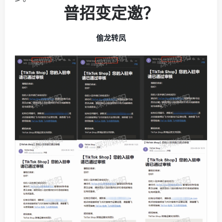
普招变定邀？
偷龙转凤